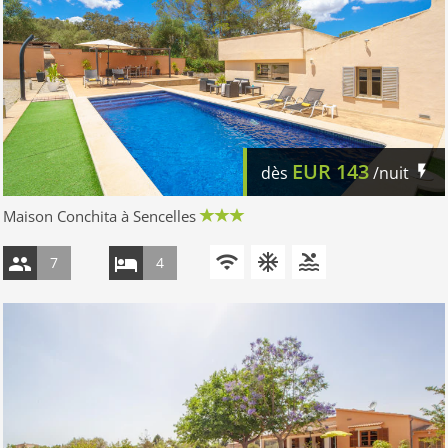
EUR
143
dès
/nuit
Maison Conchita à Sencelles
7
4