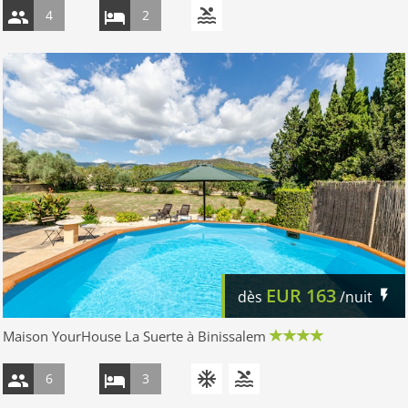
4
2
EUR
163
dès
/nuit
Maison YourHouse La Suerte à Binissalem
6
3