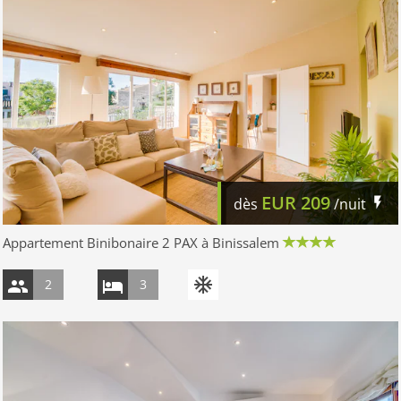
EUR
209
dès
/nuit
Appartement Binibonaire 2 PAX à Binissalem
2
3