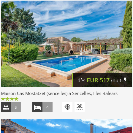
EUR
517
dès
/nuit
Maison Cas Mostatxet (sencelles) à Sencelles, Illes Balears
9
4