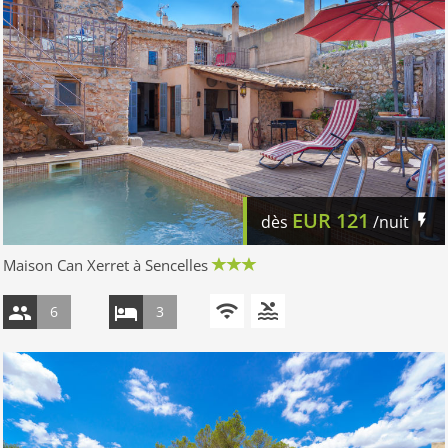
EUR
121
dès
/nuit
Maison Can Xerret à Sencelles
6
3