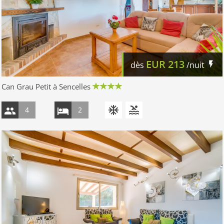
EUR
213
dès
/nuit
Can Grau Petit à Sencelles
4
2