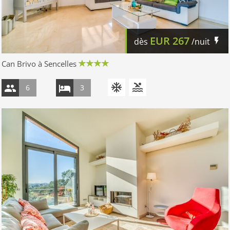
EUR
267
dès
/nuit
Can Brivo à Sencelles
6
3