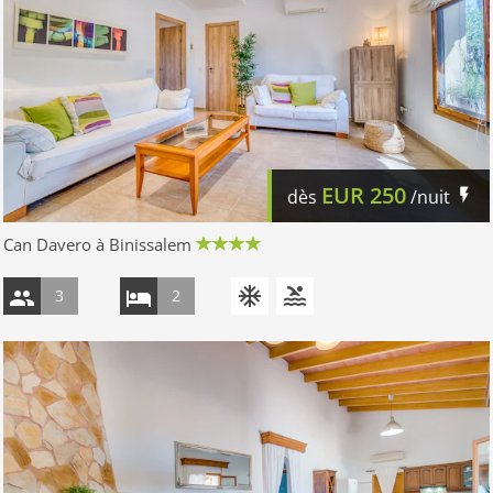
EUR
250
dès
/nuit
Can Davero à Binissalem
3
2