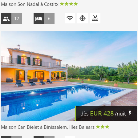
Maison Son Nadal à Costitx
12
6
EUR
428
dès
/nuit
Maison Can Bielet à Binissalem, Illes Balears