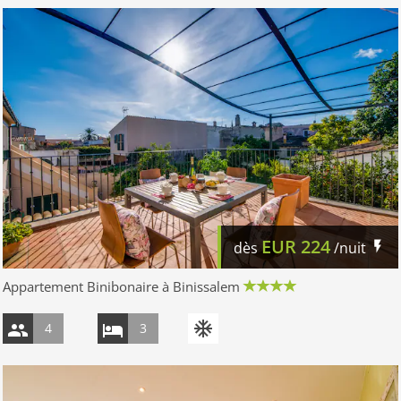
EUR
224
dès
/nuit
Appartement Binibonaire à Binissalem
4
3