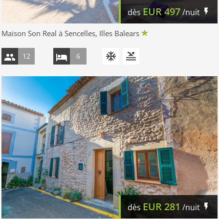
EUR
497
dès
/nuit
Maison Son Real à Sencelles, Illes Balears
12
6
EUR
281
dès
/nuit