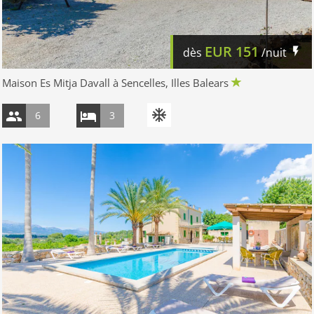
EUR
151
dès
/nuit
Maison Es Mitja Davall à Sencelles, Illes Balears
6
3