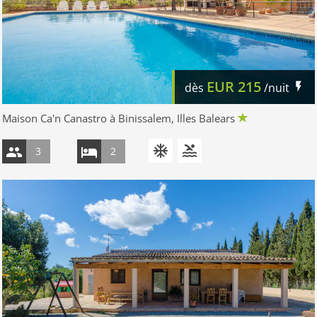
EUR
215
dès
/nuit
Maison Ca'n Canastro à Binissalem, Illes Balears
3
2