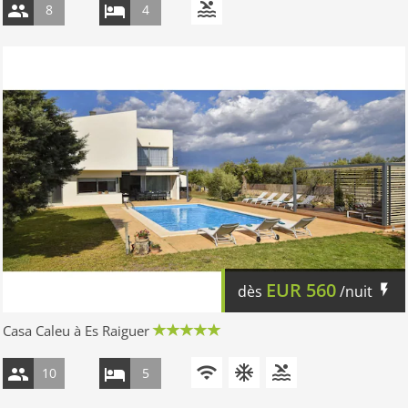
8
4
EUR
560
dès
/nuit
Casa Caleu à Es Raiguer
10
5