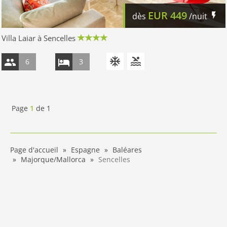
EUR
449
dès
/nuit
Villa Laiar à Sencelles
6
3
Page
1
de
1
Page d'accueil
Espagne
Baléares
Majorque/Mallorca
Sencelles