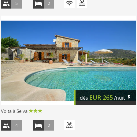
5
2
EUR
265
dès
/nuit
Volta à Selva
4
2