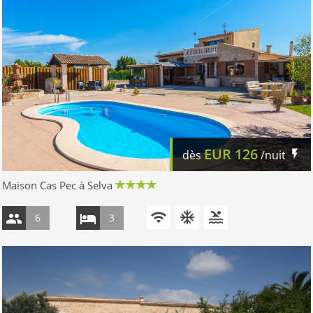
EUR
126
dès
/nuit
Maison Cas Pec à Selva
6
3