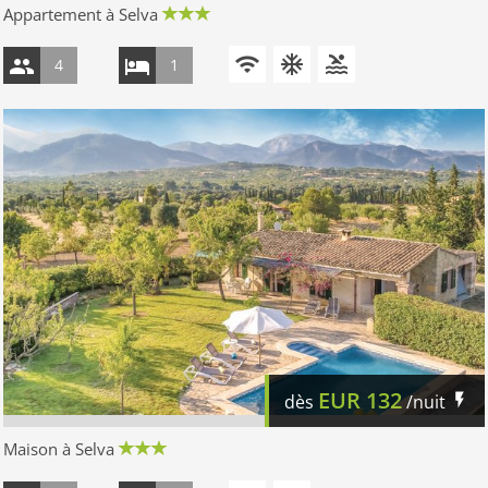
Appartement à Selva
4
1
EUR
132
dès
/nuit
Maison à Selva