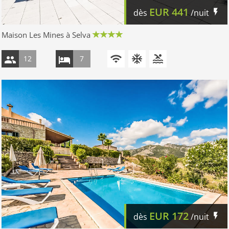
EUR
441
dès
/nuit
Maison Les Mines à Selva
12
7
EUR
172
dès
/nuit