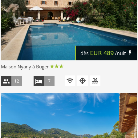
EUR
489
dès
/nuit
Maison Nyany à Buger
12
7