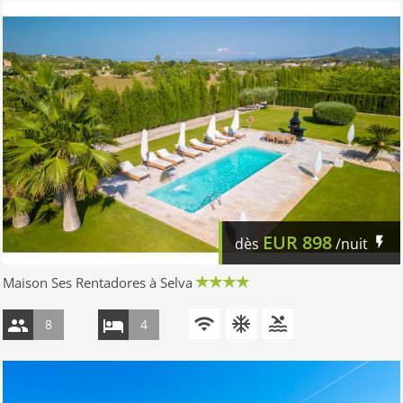
EUR
898
dès
/nuit
Maison Ses Rentadores à Selva
8
4