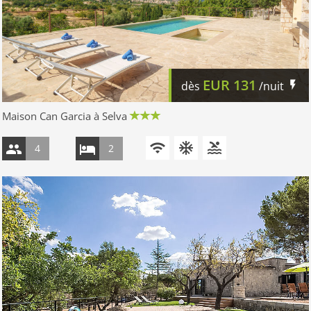
EUR
131
dès
/nuit
Maison Can Garcia à Selva
4
2