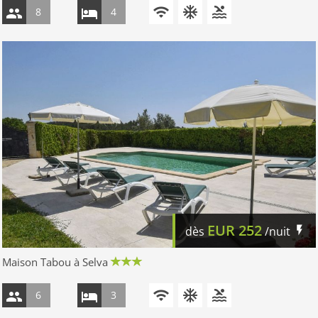
8
4
EUR
252
dès
/nuit
Maison Tabou à Selva
6
3