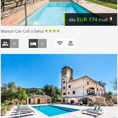
EUR
174
dès
/nuit
Maison Can Coll à Selva
4
2