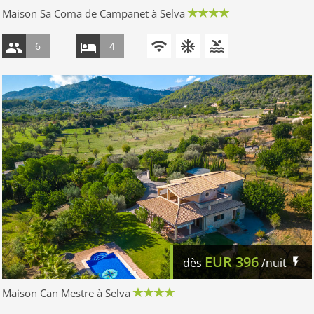
Maison Sa Coma de Campanet à Selva
6
4
EUR
396
dès
/nuit
Maison Can Mestre à Selva