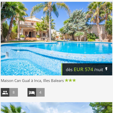
EUR
574
dès
/nuit
Maison Can Gual à Inca, Illes Balears
8
4