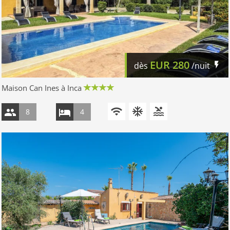
EUR
280
dès
/nuit
Maison Can Ines à Inca
8
4