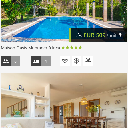
EUR
509
dès
/nuit
Maison Oasis Muntaner à Inca
8
4