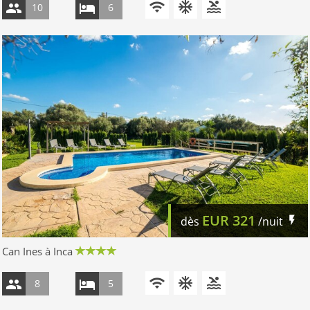
10
6
EUR
321
dès
/nuit
Can Ines à Inca
8
5