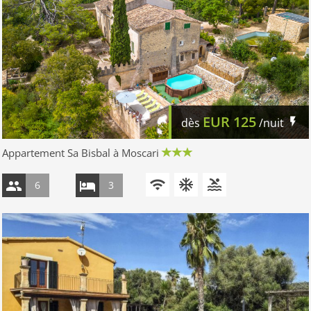
EUR
125
dès
/nuit
Appartement Sa Bisbal à Moscari
6
3