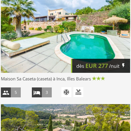
EUR
277
dès
/nuit
Maison Sa Caseta (caseta) à Inca, Illes Balears
5
3