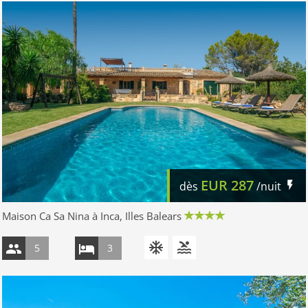
EUR
287
dès
/nuit
Maison Ca Sa Nina à Inca, Illes Balears
5
3