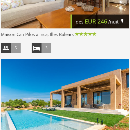
EUR
246
dès
/nuit
Maison Can Pilos à Inca, Illes Balears
5
3