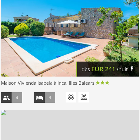
EUR
241
dès
/nuit
Maison Vivienda Isabela à Inca, Illes Balears
4
3