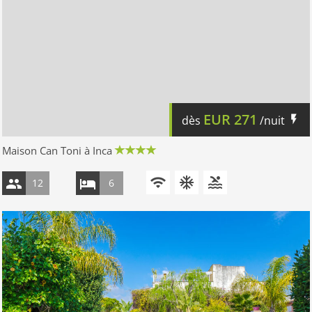
EUR
271
dès
/nuit
Maison Can Toni à Inca
12
6