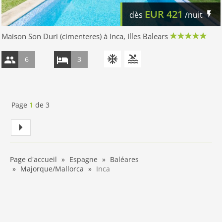
EUR
421
dès
/nuit
Maison Son Duri (cimenteres) à Inca, Illes Balears
6
3
Page
1
de
3
Page d'accueil
Espagne
Baléares
Majorque/Mallorca
Inca