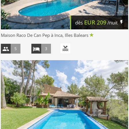
EUR
209
dès
/nuit
Maison Raco De Can Pep à Inca, Illes Balears
5
3