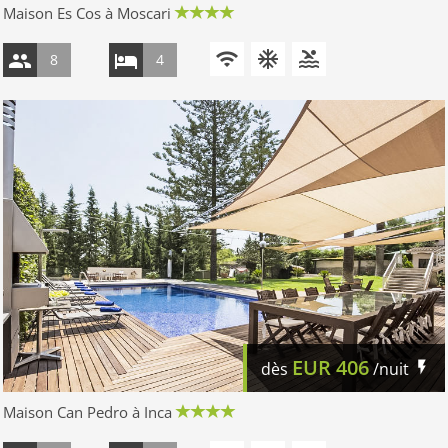
Maison Es Cos à Moscari
8
4
EUR
406
dès
/nuit
Maison Can Pedro à Inca