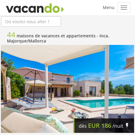
44
maisons de vacances et appartements -
Inca,
Majorque/Mallorca
EUR
186
dès
/nuit