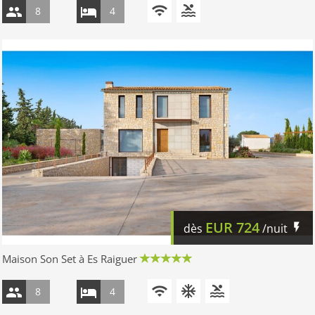
8
4
EUR
724
dès
/nuit
Maison Son Set à Es Raiguer
8
4