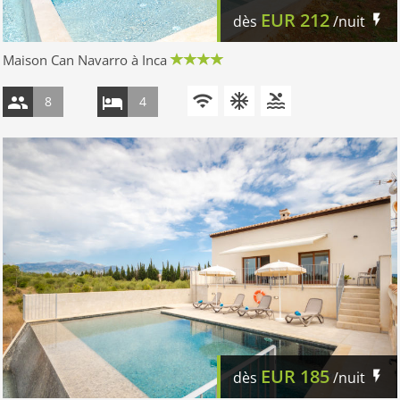
EUR
212
dès
/nuit
Maison Can Navarro à Inca
8
4
EUR
185
dès
/nuit