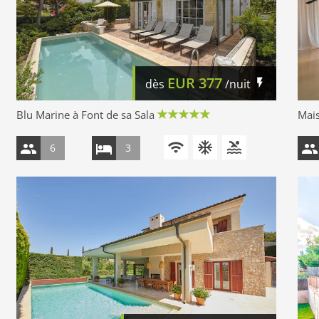
EUR
377
dès
/nuit
Blu Marine à Font de sa Sala
Mais
6
3