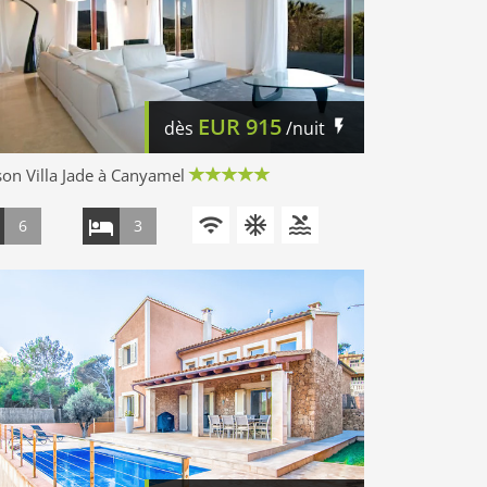
EUR
915
dès
/nuit
on Villa Jade à Canyamel
6
3