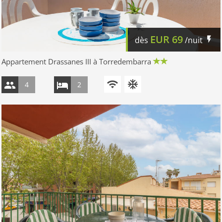
EUR
69
dès
/nuit
Appartement Drassanes III à Torredembarra
4
2