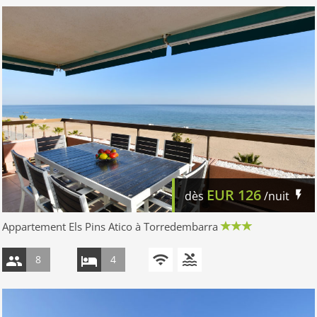
EUR
126
dès
/nuit
Appartement Els Pins Atico à Torredembarra
8
4