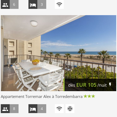
6
3
EUR
105
dès
/nuit
Appartement Torremar Alex à Torredembarra
8
4