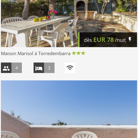
EUR
78
dès
/nuit
Maison Marisol à Torredembarra
4
2