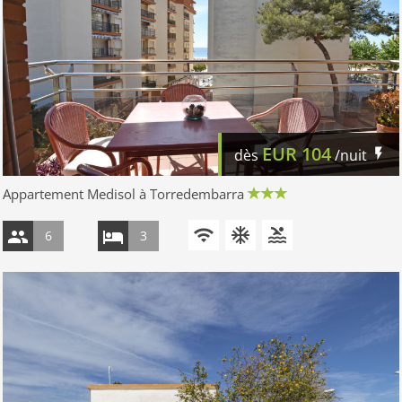
EUR
104
dès
/nuit
Appartement Medisol à Torredembarra
6
3