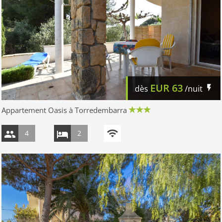
EUR
63
dès
/nuit
Appartement Oasis à Torredembarra
4
2