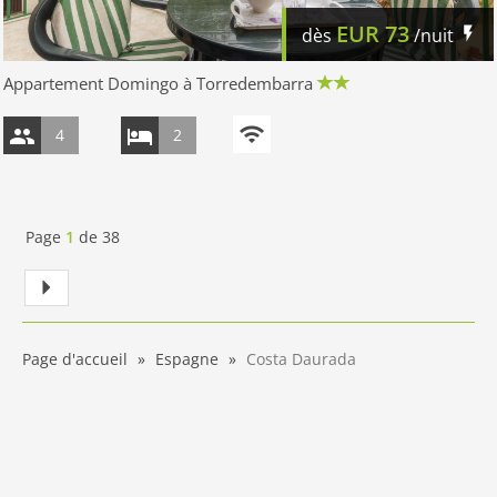
EUR
73
dès
/nuit
Appartement Domingo à Torredembarra
4
2
Page
1
de
38
Page d'accueil
Espagne
Costa Daurada