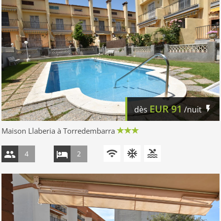
EUR
91
dès
/nuit
Maison Llaberia à Torredembarra
4
2