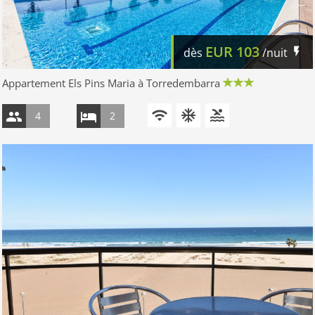
EUR
103
dès
/nuit
Appartement Els Pins Maria à Torredembarra
4
2