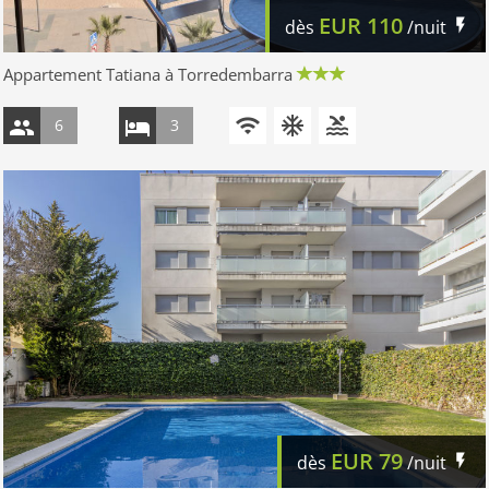
EUR
110
dès
/nuit
Appartement Tatiana à Torredembarra
6
3
EUR
79
dès
/nuit