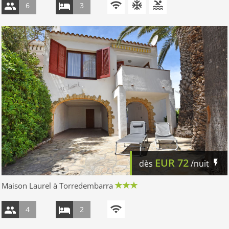
6
3
EUR
72
dès
/nuit
Maison Laurel à Torredembarra
4
2