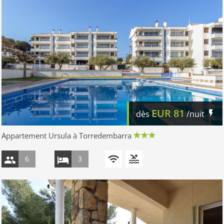
EUR
81
dès
/nuit
Appartement Ursula à Torredembarra
6
3