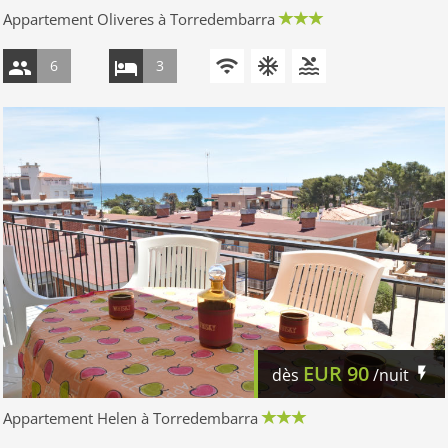
Appartement Oliveres à Torredembarra
6
3
EUR
90
dès
/nuit
Appartement Helen à Torredembarra