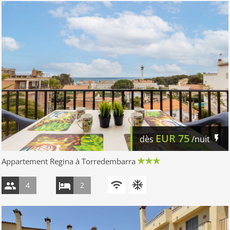
EUR
75
dès
/nuit
Appartement Regina à Torredembarra
4
2