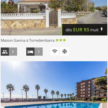
EUR
93
dès
/nuit
Maison Gavina à Torredembarra
6
3