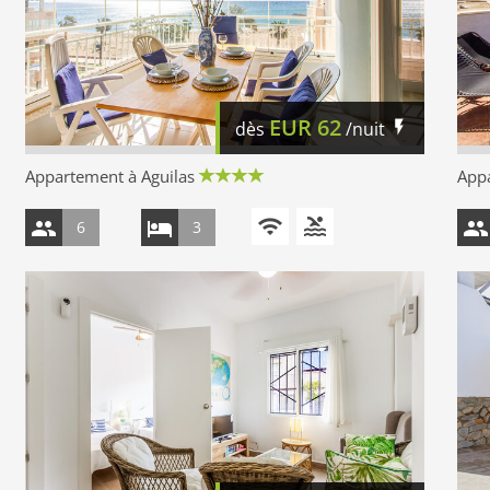
EUR
62
dès
/nuit
Appartement à Aguilas
Appa
6
3