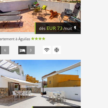
EUR
73
dès
/nuit
rtement à Águilas
6
3