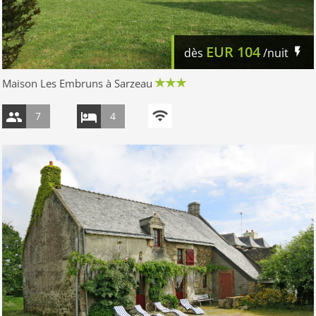
EUR
104
dès
/nuit
Maison Les Embruns à Sarzeau
7
4