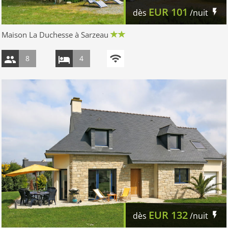
EUR
101
dès
/nuit
Maison La Duchesse à Sarzeau
8
4
EUR
132
dès
/nuit