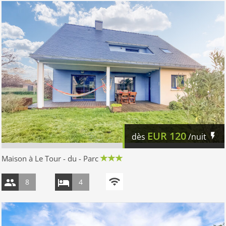
EUR
120
dès
/nuit
Maison à Le Tour - du - Parc
8
4