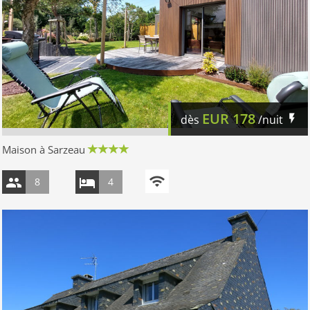
EUR
178
dès
/nuit
Maison à Sarzeau
8
4