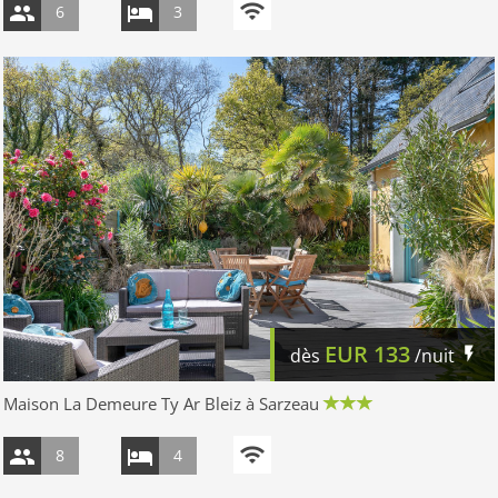
6
3
EUR
133
dès
/nuit
Maison La Demeure Ty Ar Bleiz à Sarzeau
8
4