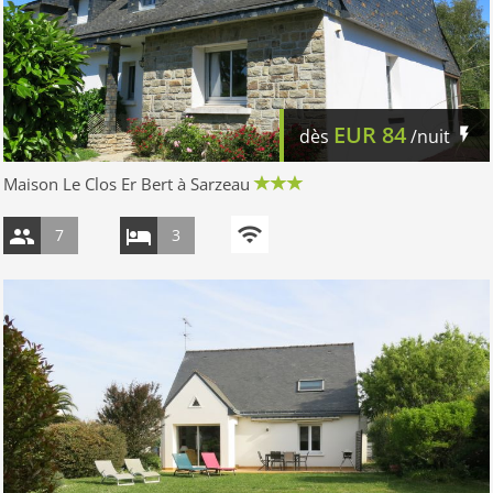
EUR
84
dès
/nuit
Maison Le Clos Er Bert à Sarzeau
7
3