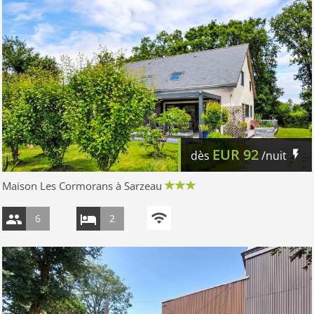
EUR
92
dès
/nuit
Maison Les Cormorans à Sarzeau
6
2