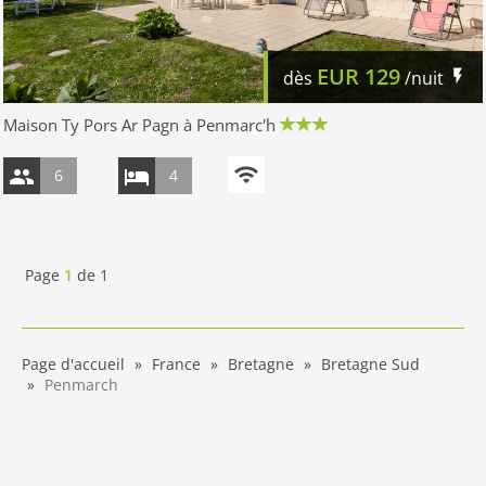
EUR
129
dès
/nuit
Maison Ty Pors Ar Pagn à Penmarc'h
6
4
Page
1
de
1
Page d'accueil
France
Bretagne
Bretagne Sud
Penmarch