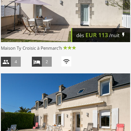
EUR
113
dès
/nuit
Maison Ty Croisic à Penmarc'h
4
2