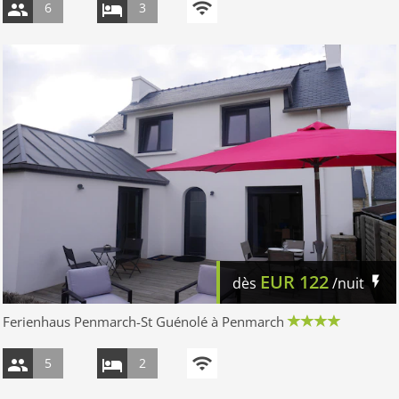
6
3
EUR
122
dès
/nuit
Ferienhaus Penmarch-St Guénolé à Penmarch
5
2