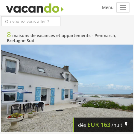
8
maisons de vacances et appartements -
Penmarch,
Bretagne Sud
EUR
163
dès
/nuit