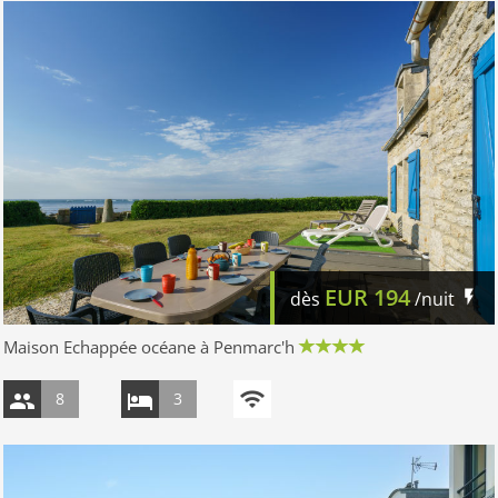
EUR
194
dès
/nuit
Maison Echappée océane à Penmarc'h
8
3