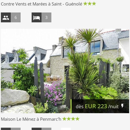
Contre Vents et Marées à Saint - Guénolé
6
3
EUR
223
dès
/nuit
Maison Le Ménez à Penmarc'h