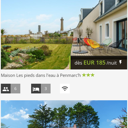
EUR
185
dès
/nuit
Maison Les pieds dans l'eau à Penmarc'h
6
3