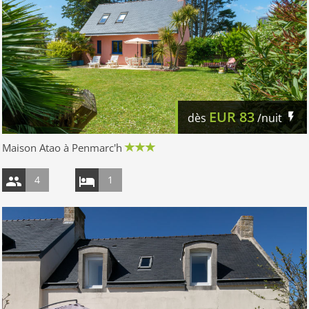
EUR
83
dès
/nuit
Maison Atao à Penmarc'h
4
1