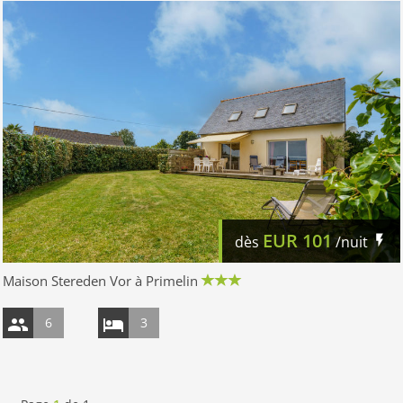
EUR
101
dès
/nuit
Maison Stereden Vor à Primelin
6
3