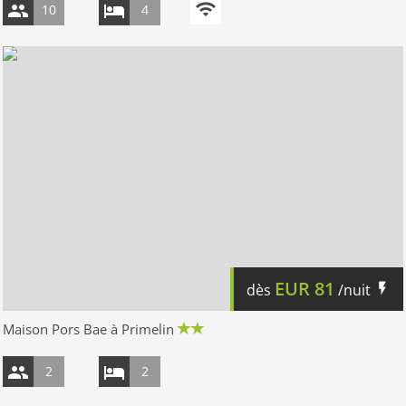
10
4
EUR
81
dès
/nuit
Maison Pors Bae à Primelin
2
2