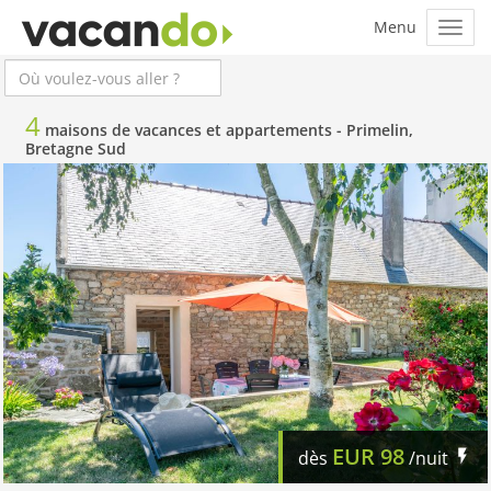
4
maisons de vacances et appartements -
Primelin,
Bretagne Sud
EUR
98
dès
/nuit