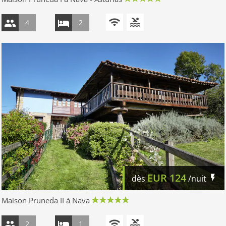
4
2
EUR
124
dès
/nuit
Maison Pruneda II à Nava
2
1