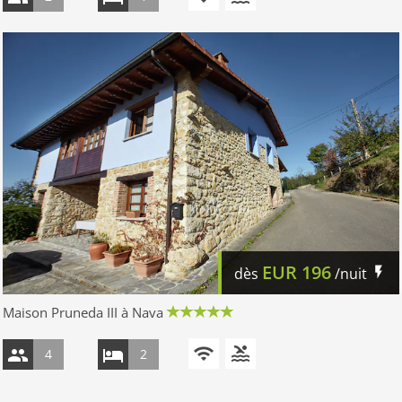
EUR
196
dès
/nuit
Maison Pruneda III à Nava
4
2