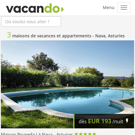
3
maisons de vacances et appartements -
Nava, Asturies
EUR
193
dès
/nuit
Maison Pruneda I à Nava - Asturias