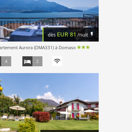
EUR
81
dès
/nuit
artement Aurora (DMA331) à Domaso
4
2