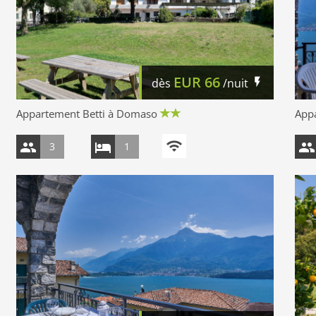
EUR
66
dès
/nuit
Appartement Betti à Domaso
App
3
1