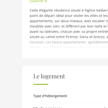
Gaville 8
Cette élégante résidence située à Figline Valdar
point de départ idéal pour visiter les villes et 
appartements, sur deux niveaux, avec escalier in
meublés avec soin, et diffèrent par leur taille et 
avant ou latérales, chacun avec sa propre entrée
située au calme entre Firenze, Siena et Arezzo, 
toscanes. Les beaux appartements, agréablement 
voisine, des fêtes de village et des concerts so
seulement un agréable séjour, mais vous pourrez
de ses villes les plus importantes telles: Greve 
Il y a un manège à moins de 2km.Sur demande: po
pour découvrir entre autre de vieilles églises r
déguster vins et autres spécialités régionales d
Le logement
d'art (sculpture, poterie, etc,..) et petit dejeuner.
avis: Ferme pour 4 personnes à San Godenzo e
Rez-de-chaussée: (Salle de séjour(TV(satellite)), 
Type d'hébergement
four, micro ondes, lave-vaisselle ), salle de bai
chambre(lit simple, lit simple), salle de bains(d