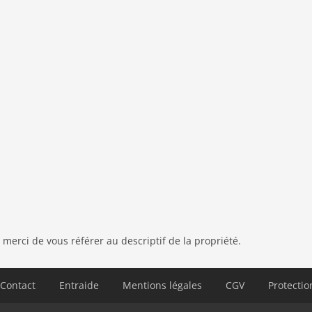
ents), sèche-linge (payant), lave-linge (partagé avec
 (central), terrasse (privé), terrasse (40 m2), jardin
), mobilier de jardin, barbecue, parking, piscine (partagé
ine (ouvert de Avr jusqu'à (inclus) Oct), tennis de
vélos disponibles (sur demande)
 merci de vous référer au descriptif de la propriété.
Contact
Entraide
Mentions légales
CGV
Protecti