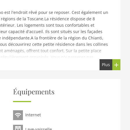
no est l'endroit rêvé pour se reposer. Cest également un
les régions de la Toscane.La résidence dispose de 8
térieur. Les logements sont tous confortables et
leur capacité d'accueil. Ils sont situés sur les façades
 indépendante.A la frontière de la région du Chianti,
vous découvrirez cette petite résidence dans les collines
aménagés, offrent tout confort. Sur la petite place
nt régulièrement organisés. Vous n'y passerez pas
 aussi partir à la découverte de la région de Toscane et
Plus
in Chianti à 16km, Firenze à 39km, Siena et Arezzo à 54km.
ssibilité de participer à des excursions organisées
omanes (Pievi Romaniche), l'ancienne route étrusque,
ans diverses fermes de Toscane, participer à des ateliers
Équipements
n Toscane
cuisine ouverte(foyer(4 foyers, gaz), cafetière/percolateur,
Internet
ns(lavabo, WC))Au 1er étage: (chambre(lit double),
ouche, lavabo, WC, bidet))sèche-linge(partagé avec
Lave-vaisselle