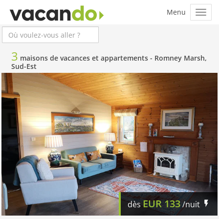
3
maisons de vacances et appartements -
Romney Marsh,
Sud-Est
EUR
133
dès
/nuit