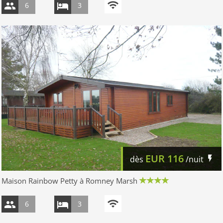
6
3
EUR
116
dès
/nuit
Maison Rainbow Petty à Romney Marsh
6
3