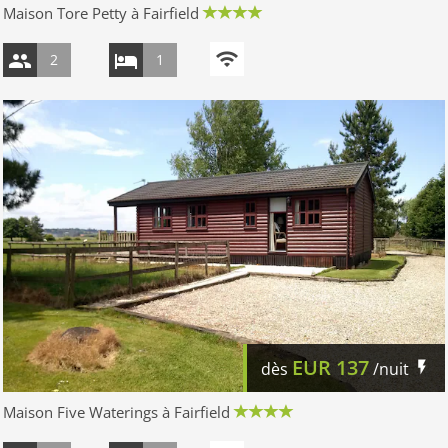
Maison Tore Petty à Fairfield
2
1
EUR
137
dès
/nuit
Maison Five Waterings à Fairfield