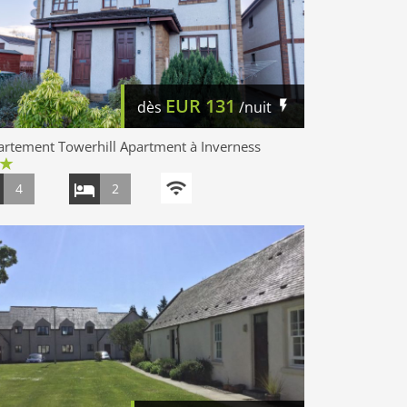
EUR
131
dès
/nuit
rtement Towerhill Apartment à Inverness
4
2