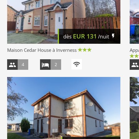
EUR
131
dès
/nuit
Maison Cedar House à Inverness
Appa
4
2