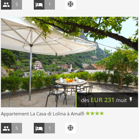
5
1
EUR
231
dès
/nuit
Appartement La Casa di Lolina à Amalfi
5
1