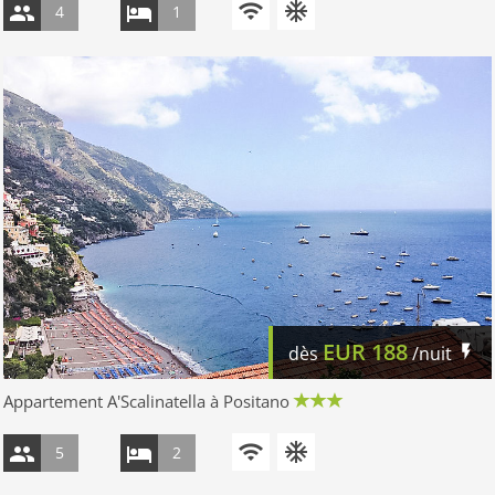
4
1
EUR
188
dès
/nuit
Appartement A'Scalinatella à Positano
5
2