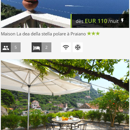
EUR
110
dès
/nuit
Maison La dea della stella polare à Praiano
5
2