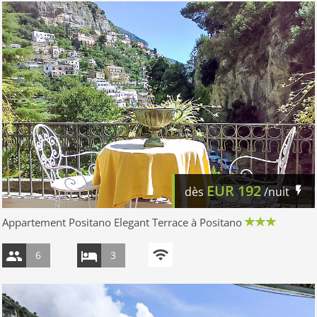
EUR
192
dès
/nuit
Appartement Positano Elegant Terrace à Positano
6
3