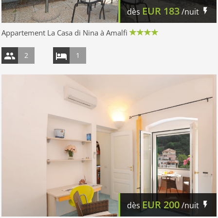
EUR
183
dès
/nuit
Appartement La Casa di Nina à Amalfi
2
1
EUR
200
dès
/nuit