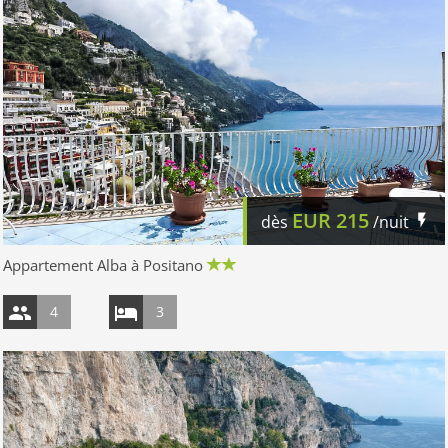
EUR
215
dès
/nuit
Appartement Alba à Positano
4
3