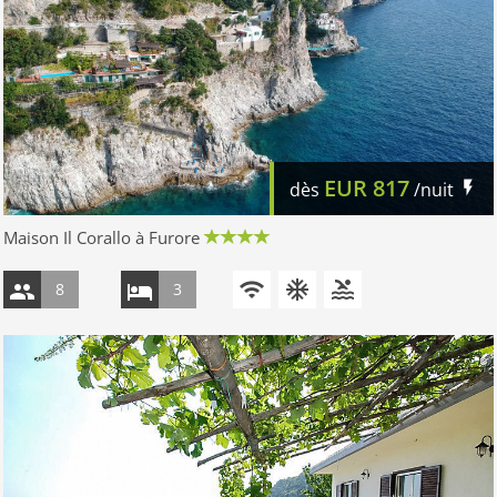
EUR
817
dès
/nuit
Maison Il Corallo à Furore
8
3