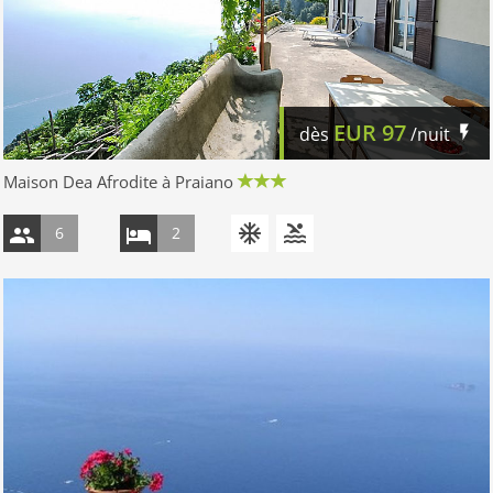
EUR
97
dès
/nuit
Maison Dea Afrodite à Praiano
6
2