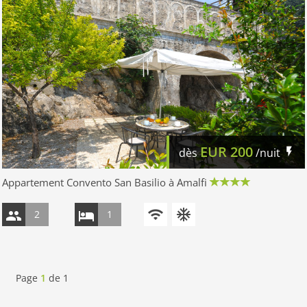
EUR
200
dès
/nuit
Appartement Convento San Basilio à Amalfi
2
1
Page
1
de
1