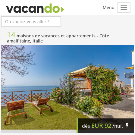
14
maisons de vacances et appartements -
Côte
amalfitaine, Italie
EUR
92
dès
/nuit