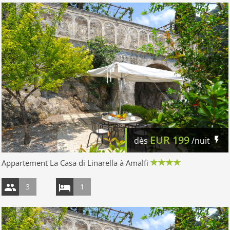
EUR
199
dès
/nuit
Appartement La Casa di Linarella à Amalfi
3
1