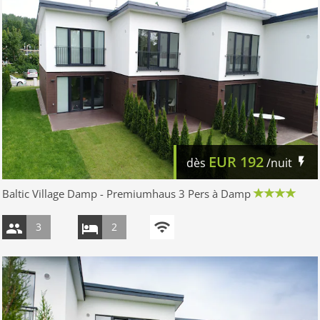
EUR
192
dès
/nuit
Baltic Village Damp - Premiumhaus 3 Pers à Damp
3
2