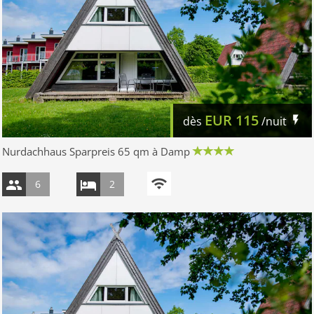
EUR
115
dès
/nuit
Nurdachhaus Sparpreis 65 qm à Damp
6
2