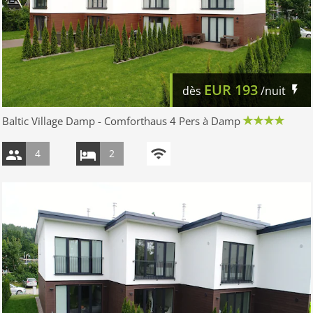
EUR
193
dès
/nuit
Baltic Village Damp - Comforthaus 4 Pers à Damp
4
2