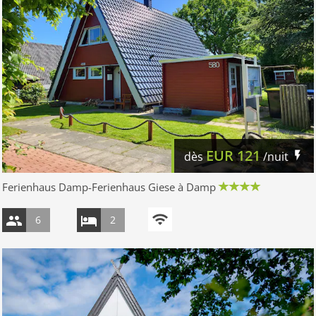
EUR
121
dès
/nuit
Ferienhaus Damp-Ferienhaus Giese à Damp
6
2