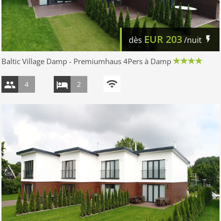
EUR
203
dès
/nuit
Baltic Village Damp - Premiumhaus 4Pers à Damp
4
2