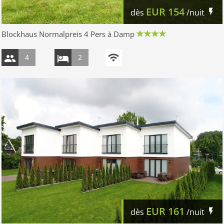
EUR
154
dès
/nuit
Blockhaus Normalpreis 4 Pers à Damp
4
2
EUR
161
dès
/nuit