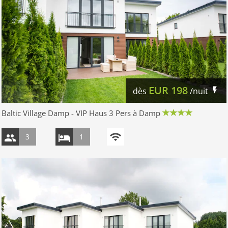
EUR
198
dès
/nuit
Baltic Village Damp - VIP Haus 3 Pers à Damp
3
1