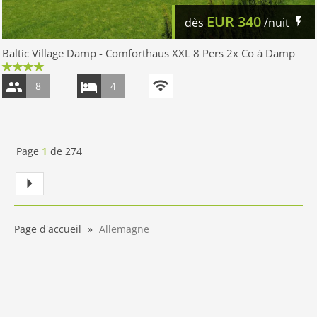
EUR
340
dès
/nuit
Baltic Village Damp - Comforthaus XXL 8 Pers 2x Co à Damp
8
4
Page
1
de
274
Page d'accueil
Allemagne