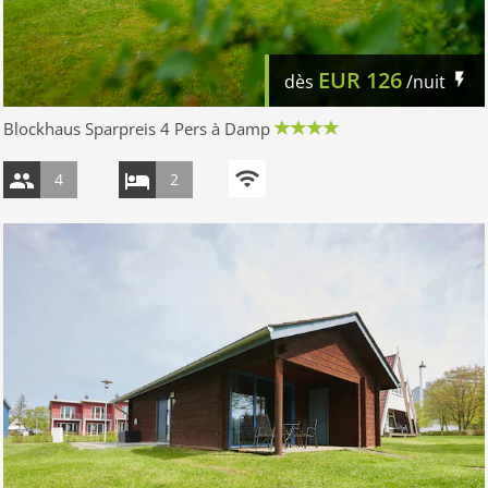
EUR
126
dès
/nuit
Blockhaus Sparpreis 4 Pers à Damp
4
2