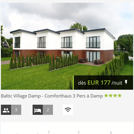
EUR
177
dès
/nuit
Baltic Village Damp - Comforthaus 3 Pers à Damp
3
2