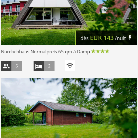
EUR
143
dès
/nuit
Nurdachhaus Normalpreis 65 qm à Damp
6
2