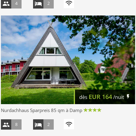
4
2
EUR
164
dès
/nuit
Nurdachhaus Sparpreis 85 qm à Damp
8
2