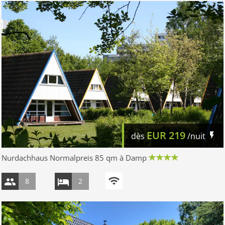
EUR
219
dès
/nuit
Nurdachhaus Normalpreis 85 qm à Damp
8
2