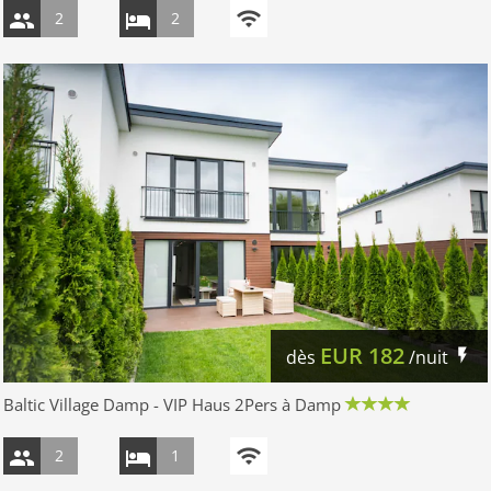
2
2
EUR
182
dès
/nuit
Baltic Village Damp - VIP Haus 2Pers à Damp
2
1